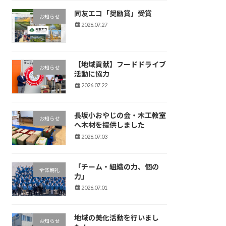
同友エコ「奨励賞」受賞
お知らせ
2026.07.27
【地域貢献】フードドライブ
お知らせ
活動に協力
2026.07.22
長坂小おやじの会・木工教室
お知らせ
へ木材を提供しました
2026.07.03
「チーム・組織の力、個の
全体朝礼
力」
2026.07.01
地域の美化活動を行いまし
お知らせ