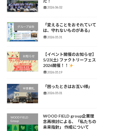
た！
2026.06.02
「変えることをおそれていて
グループ会社
は、守れないものがある」
2026.05.31
【イベント開催のお知らせ】
お知らせ
5/23(土) ファクトリーフェス
2026開催！！
2026.05.19
「困ったときはお互い様」
全体朝礼
2026.05.01
WOOD FIELD group企業理
WOOD FIELD
Group
念再検討による、「私たちの
未来指針」 作成について