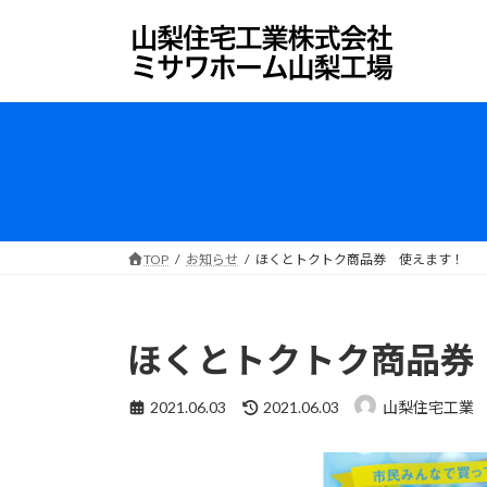
コ
ナ
ン
ビ
テ
ゲ
ン
ー
ツ
シ
へ
ョ
ス
ン
キ
に
ッ
移
プ
動
TOP
お知らせ
ほくとトクトク商品券 使えます！
ほくとトクトク商品券
最
2021.06.03
2021.06.03
山梨住宅工業
終
更
新