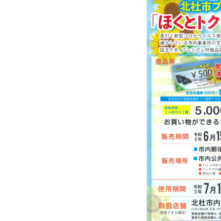
日
時
: