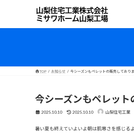
コ
ナ
ン
ビ
テ
ゲ
ン
ー
ツ
シ
へ
ョ
ス
ン
キ
に
ッ
移
プ
動
TOP
お知らせ
今シーズンもペレットの販売しており
今シーズンもペレット
最
2025.10.10
2025.10.10
山梨住宅工業
終
更
暑い夏も終えていよいよ朝は肌寒さを感じる
新