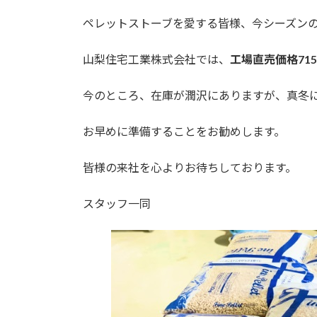
日
時
ペレットストーブを愛する皆様、今シーズン
:
山梨住宅工業株式会社では、
工場直売価格715
今のところ、在庫が潤沢にありますが、真冬
お早めに準備することをお勧めします。
皆様の来社を心よりお待ちしております。
スタッフ一同