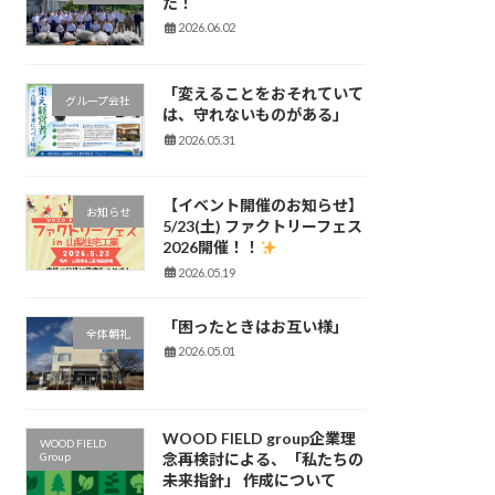
た！
2026.06.02
「変えることをおそれていて
グループ会社
は、守れないものがある」
2026.05.31
【イベント開催のお知らせ】
お知らせ
5/23(土) ファクトリーフェス
2026開催！！
2026.05.19
「困ったときはお互い様」
全体朝礼
2026.05.01
WOOD FIELD group企業理
WOOD FIELD
Group
念再検討による、「私たちの
未来指針」 作成について