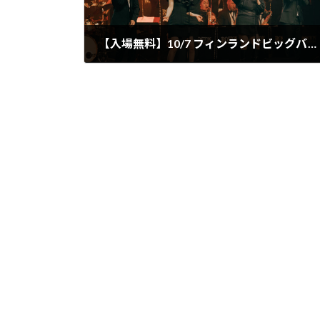
【入場無料】10/7 フィンランドビッグバンド「Boston Promenade」コンサート開催！特別ゲストに「Project Kokin」！
2025.09.15