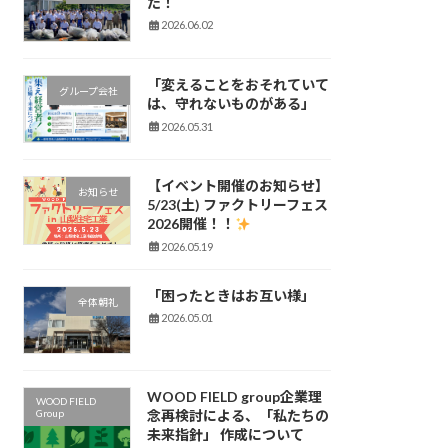
た！
2026.06.02
「変えることをおそれていて
グループ会社
は、守れないものがある」
2026.05.31
【イベント開催のお知らせ】
お知らせ
5/23(土) ファクトリーフェス
2026開催！！
2026.05.19
「困ったときはお互い様」
全体朝礼
2026.05.01
WOOD FIELD group企業理
WOOD FIELD
Group
念再検討による、「私たちの
未来指針」 作成について