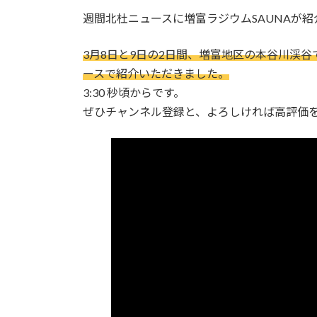
更
週間北杜ニュースに増富ラジウムSAUNAが
新
日
時
3月8日と9日の2日間、増富地区の本谷川渓谷
:
ースで紹介いただきました。
3:30 秒頃からです。
ぜひチャンネル登録と、よろしければ高評価