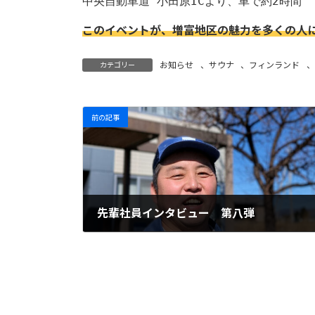
中央自動車道 小田原ICより、車で約2時間
このイベントが、増富地区の魅力を多くの人
お知らせ
、
サウナ
、
フィンランド
、
カテゴリー
前の記事
先輩社員インタビュー 第八弾
2025.03.26