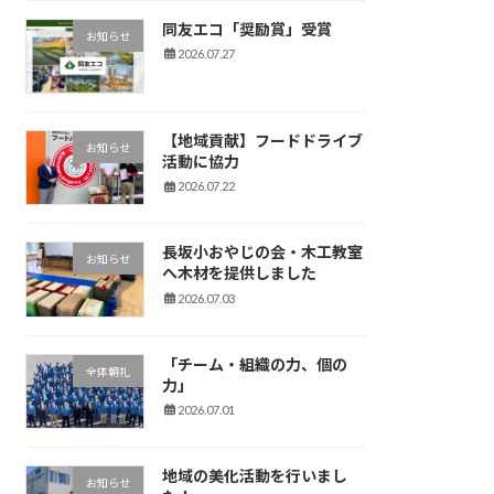
同友エコ「奨励賞」受賞
お知らせ
2026.07.27
【地域貢献】フードドライブ
お知らせ
活動に協力
2026.07.22
長坂小おやじの会・木工教室
お知らせ
へ木材を提供しました
2026.07.03
「チーム・組織の力、個の
全体朝礼
力」
2026.07.01
地域の美化活動を行いまし
お知らせ