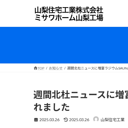
コ
ナ
ン
ビ
テ
ゲ
ン
ー
ツ
シ
へ
ョ
ス
ン
キ
に
ッ
移
プ
動
TOP
お知らせ
週間北杜ニュースに増富ラジウムSAU
週間北杜ニュースに増富
れました
最
2025.03.26
2025.03.26
山梨住宅工業
終